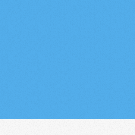
Durch den Tag mit dem Eifelradio
EIFEL
Die Eifel-Nacht