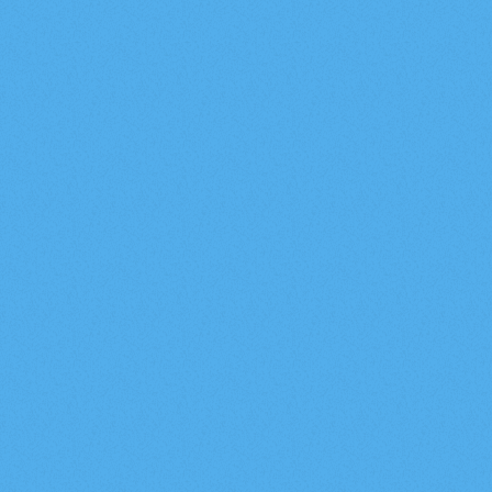
EIFEL
Der Eifel-Abend
EIFEL