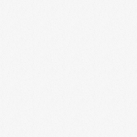
EIFEL
Der direkte Draht zu uns ins Studio
Ob per WhatsApp oder per Telefon: Sagt uns, was Ihr auf dem Herzen
habt: 06592-5742980
today
25. NOVEMBER 2025
162
14