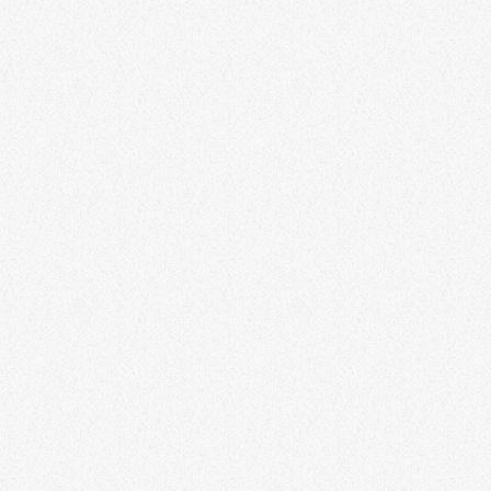
DAUN
Auf Sendung: Eifelradio rund um Daun
Wir sind für Euch On Air: Rund um Daun auf der Frequenz 92,2 MHz.
today
31. AUGUST 2025
462
25
2