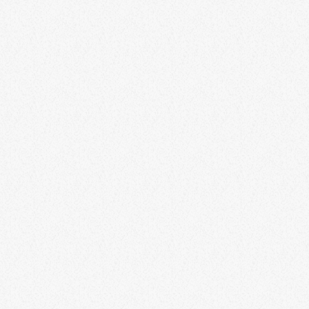
EIFEL
Nürburg hört Eifelradio auf 87,7
Halbstündliche Wetter- und Verkehrsmeldungen und stündliche
Nachrichten von 6 bis 20 Uhr. Hören, was los ist.
today
31. JULI 2025
344
10
6