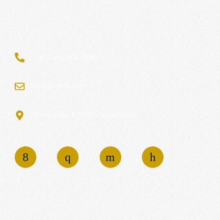
+49 6592 574 29 80
info@eifel.radio
Nordstraße 4, 53947 Nettersheim